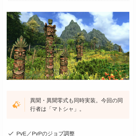
異聞・異聞零式も同時実装。今回の同
行者は「マトシャ」。
PvE／PvPのジョブ調整