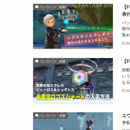
【
コンテンツ・攻略
表付
パッ
製作
集め
2
【
コンテンツ・攻略
禁断
いう
なる
2
エ
コンテンツ・攻略
チ6