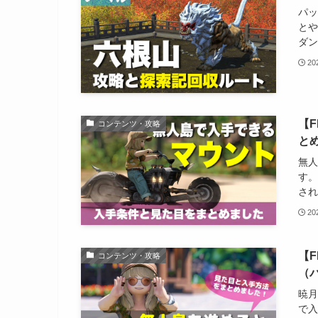
パッ
とや
ダン
2
【
コンテンツ・攻略
と
無人
す。
され
2
【
コンテンツ・攻略
（パ
暁月
で入