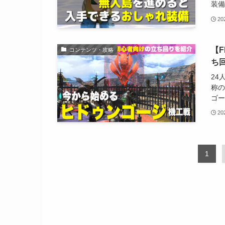
装備
2
【
コンテンツ・攻略
ち
24
称の
ゴー
2
1