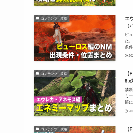
エ
コンテンツ・攻略
（パ
ピュ
た。
条件
2
【
コンテンツ・攻略
6.
禁断
ミー
帳に
2
【F
コンテンツ・攻略