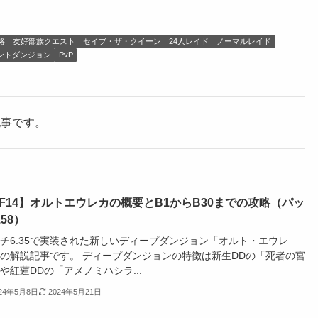
略
友好部族クエスト
セイブ・ザ・クイーン
24人レイド
ノーマルレイド
ントダンジョン
PvP
記事です。
FF14】オルトエウレカの概要とB1からB30までの攻略（パッ
.58）
チ6.35で実装された新しいディープダンジョン「オルト・エウレ
の解説記事です。 ディープダンジョンの特徴は新生DDの「死者の宮
や紅蓮DDの「アメノミハシラ...
024年5月8日
2024年5月21日