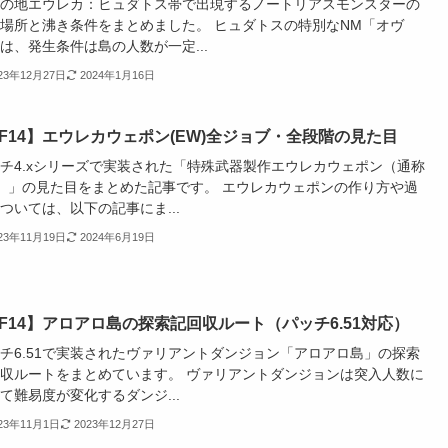
の地エウレカ：ヒュダトス帯で出現するノートリアスモンスターの
場所と沸き条件をまとめました。 ヒュダトスの特別なNM「オヴ
は、発生条件は島の人数が一定...
023年12月27日
2024年1月16日
FF14】エウレカウェポン(EW)全ジョブ・全段階の見た目
チ4.xシリーズで実装された「特殊武器製作エウレカウェポン（通称
）」の見た目をまとめた記事です。 エウレカウェポンの作り方や過
ついては、以下の記事にま...
023年11月19日
2024年6月19日
F14】アロアロ島の探索記回収ルート（パッチ6.51対応）
チ6.51で実装されたヴァリアントダンジョン「アロアロ島」の探索
収ルートをまとめています。 ヴァリアントダンジョンは突入人数に
て難易度が変化するダンジ...
023年11月1日
2023年12月27日