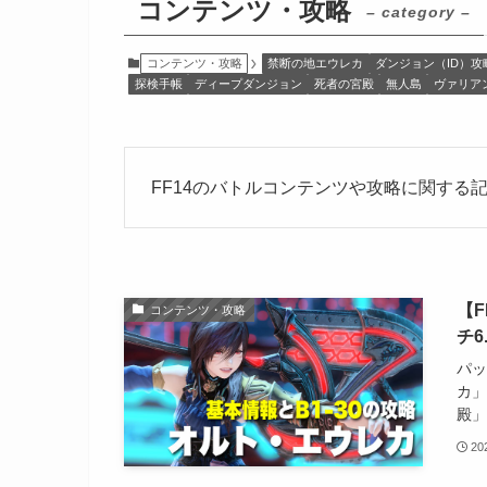
コンテンツ・攻略
– category –
コンテンツ・攻略
禁断の地エウレカ
ダンジョン（ID）攻
探検手帳
ディープダンジョン
死者の宮殿
無人島
ヴァリア
FF14のバトルコンテンツや攻略に関する
【
コンテンツ・攻略
チ6
パッ
カ」
殿」
2