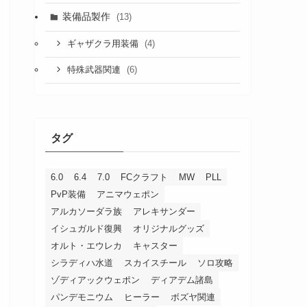
装備品製作
(13)
(4)
ギャザクラ用装備
(6)
特殊武器関連
タグ
6.0
6.4
7.0
FCクラフト
MW
PLL
PvP装備
アニマウェポン
アルカソーダラ族
アレキサンダー
イシュガルド復興
オリジナルグッズ
オルト・エウレカ
キャスター
シラディハ水道
スカイスチール
ソロ攻略
ゾディアックウェポン
ディアデム諸島
パンデモニウム
ヒーラー
ボズヤ関連