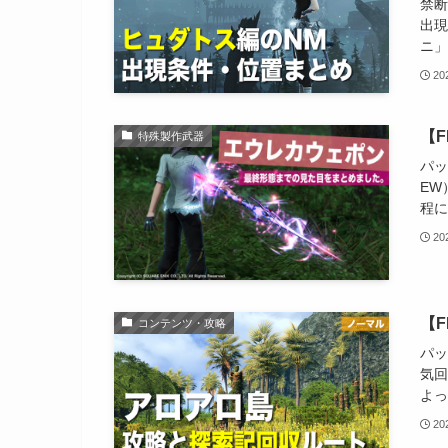
禁断
出現
ニ」
2
【
特殊製作武器
パッ
EW
程に
2
【F
コンテンツ・攻略
パッ
気回
よっ
2