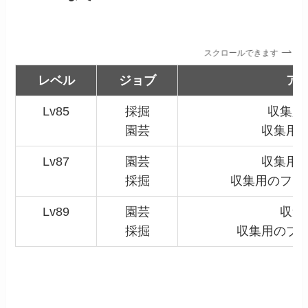
スクロールできます
レベル
ジョブ
ア
Lv85
採掘
収集用
園芸
収集用
Lv87
園芸
収集用
採掘
収集用のフリ
Lv89
園芸
収集
採掘
収集用のブ