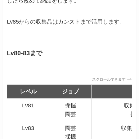
したら改めて納品をします。
Lv85からの収集品はカンストまで活用します。
Lv80-83まで
スクロールできます
レベル
ジョブ
Lv81
採掘
収集
園芸
収
Lv83
園芸
収集用
採掘