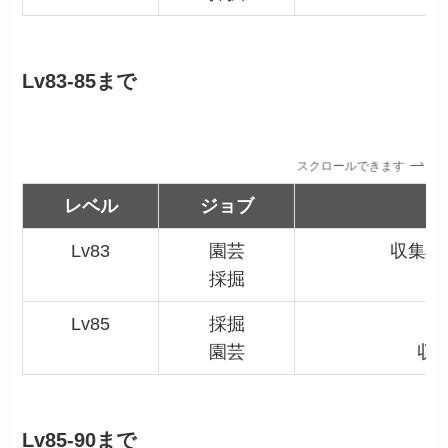
Lv83-85まで
スクロールできます
レベル
ジョブ
Lv83
園芸
収集用
採掘
Lv85
採掘
収
園芸
収
Lv85-90まで