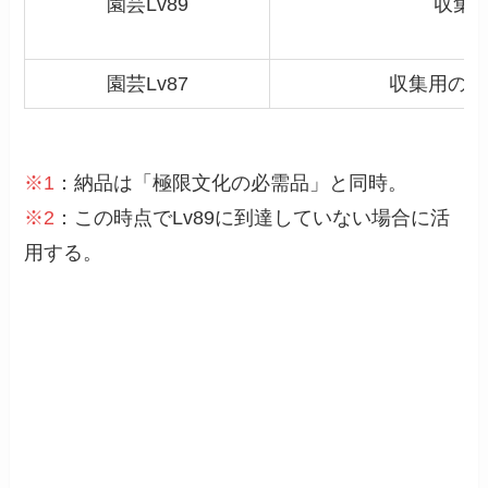
園芸Lv89
収集
園芸Lv87
収集用のシ
※1
：納品は「極限文化の必需品」と同時。
※2
：この時点でLv89に到達していない場合に活
用する。