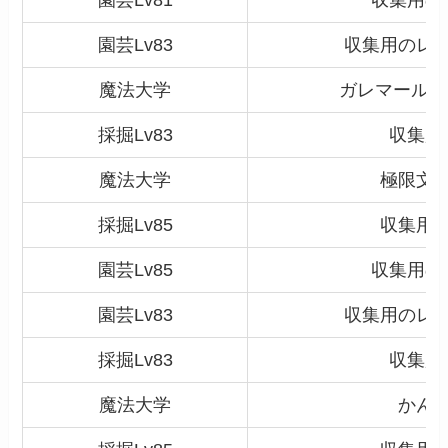
園芸Lv83
収集用のレ
魔法大学
ガレマール文
採掘Lv83
収集用
魔法大学
極限文
採掘
Lv85
収集用
園芸Lv85
収集用の
園芸Lv83
収集用のレ
採掘
Lv83
収集用
魔法大学
かん