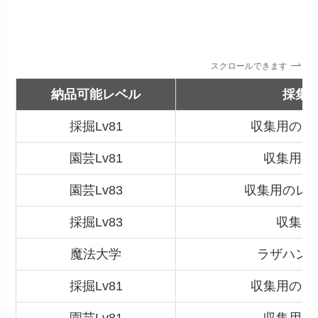
スクロールできます
納品可能レベル
採集
採掘
Lv81
収集用のア
園芸
Lv81
収集用の
園芸Lv83
収集用のレ
採掘
Lv83
収集用
魔法大学
ラザハン
採掘
Lv81
収集用のア
園芸
Lv81
収集用の