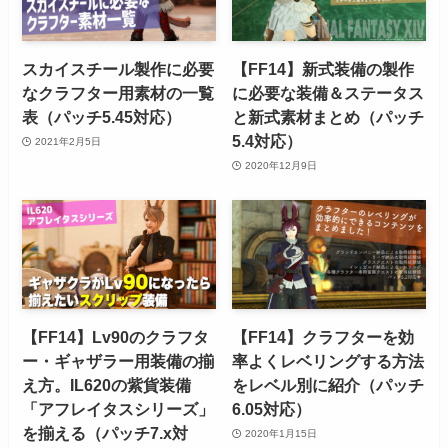
スカイスチール製作に必要
【FF14】新式装備の製作
なクラフター用素材の一覧
に必要な装備＆ステータス
表（パッチ5.45対応）
と新式素材まとめ（パッチ
5.4対応）
2021年2月5日
2020年12月9日
【FF14】Lv90のクラフタ
【FF14】クラフターを効
ー・ギャザラー用装備の揃
率よくレベリングする方法
え方。IL620の紫貨装備
をレベル別に紹介（パッチ
「アフレイタスシリーズ」
6.05対応）
を揃える（パッチ7.x対
2020年1月15日