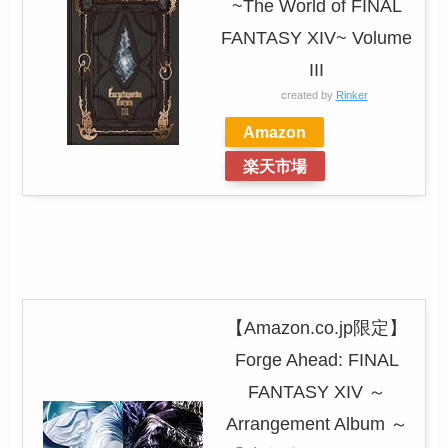
~The World of FINAL
FANTASY XIV~ Volume
III
created by
Rinker
Amazon
楽天市場
【Amazon.co.jp限定】
Forge Ahead: FINAL
FANTASY XIV ～
Arrangement Album ～