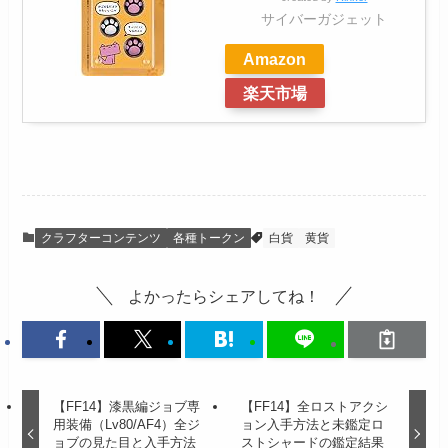
サイバーガジェット
Amazon
楽天市場
クラフターコンテンツ
各種トークン
白貨
黄貨
よかったらシェアしてね！
【FF14】漆黒編ジョブ専
【FF14】全ロストアクシ
用装備（Lv80/AF4）全ジ
ョン入手方法と未鑑定ロ
ョブの見た目と入手方法
ストシャードの鑑定結果