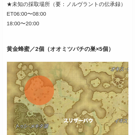
★未知の採取場所（要：ノルヴラントの伝承録）
ET06:00〜08:00
18:00〜20:00
黄金蜂蜜／2個（オオミツバチの巣×5個）