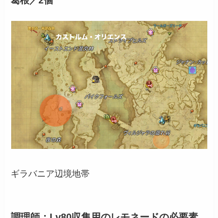
葛根／2個
ギラバニア辺境地帯
調理師：Lv80収集用のレモネードの必要素