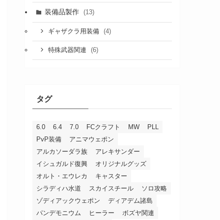
装備品製作
(13)
(4)
ギャザクラ用装備
(6)
特殊武器関連
タグ
6.0
6.4
7.0
FCクラフト
MW
PLL
PvP装備
アニマウェポン
アルカソーダラ族
アレキサンダー
イシュガルド復興
オリジナルグッズ
オルト・エウレカ
キャスター
シラディハ水道
スカイスチール
ソロ攻略
ゾディアックウェポン
ディアデム諸島
パンデモニウム
ヒーラー
ボズヤ関連