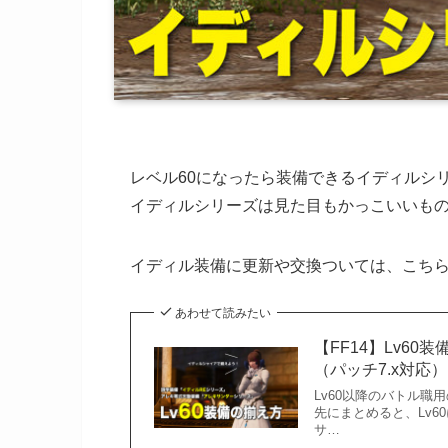
レベル60になったら装備できるイディルシ
イディルシリーズは見た目もかっこいいも
イディル装備に更新や交換ついては、こち
あわせて読みたい
【FF14】Lv6
（パッチ7.x対応）
Lv60以降のバトル
先にまとめると、Lv
サ…