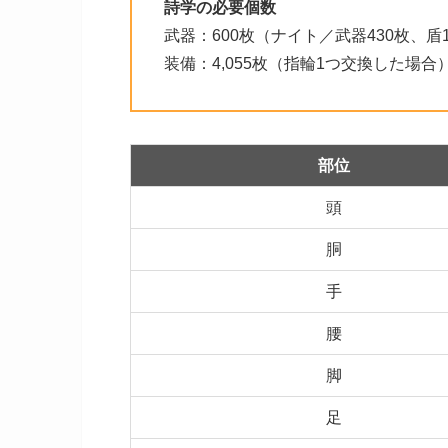
詩学の必要個数
武器：600枚（ナイト／武器430枚、盾1
装備：4,055枚（指輪1つ交換した場合
部位
頭
胴
手
腰
脚
足