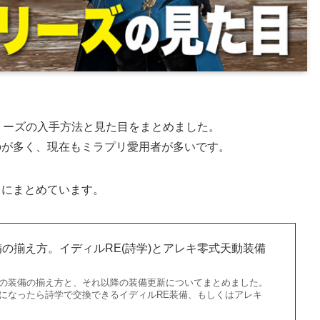
リーズの入手方法と見た目をまとめました。
のが多く、現在もミラプリ愛用者が多いです。
らにまとめています。
0装備の揃え方。イディルRE(詩学)とアレキ零式天動装備
職用の装備の揃え方と、それ以降の装備更新についてまとめました。
60になったら詩学で交換できるイディルRE装備、もしくはアレキ