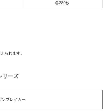
各280枚
変えられます。
シリーズ
/ガンブレイカー