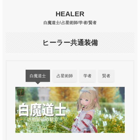
HEALER
白魔道士/占星術師/学者/賢者
ヒーラー共通装備
白魔道士
占星術師
学者
賢者